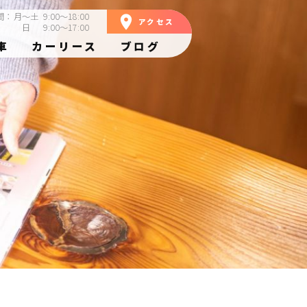
間：
月～土
9:00～18:00
room
アクセス
日
9:00～17:00
車
カーリース
ブログ