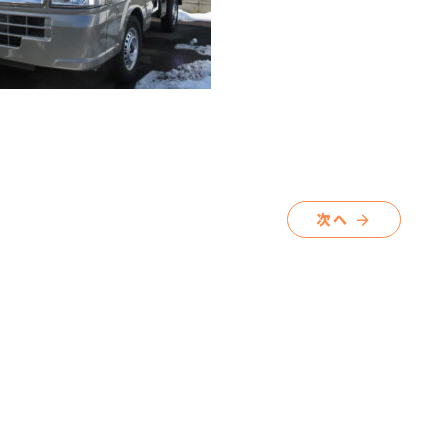
次へ
arrow_forward