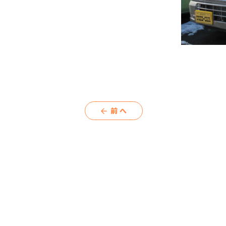
前へ
arrow_back