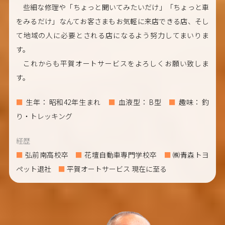
些細な修理や「ちょっと聞いてみたいだけ」「ちょっと車
をみるだけ」なんてお客さまもお気軽に来店できる店、そし
て地域の人に必要とされる店になるよう努力してまいりま
す。
これからも平賀オートサービスをよろしくお願い致しま
す。
生年
昭和42年生まれ
血液型
B型
趣味
釣
り・トレッキング
経歴
弘前南高校卒
花壇自動車専門学校卒
㈱青森トヨ
ペット退社
平賀オートサービス 現在に至る