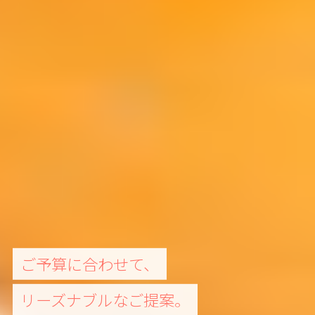
お客さまファーストで、
ご予算に合わせて、
木の温もりを感じる店内で、
楽しいコミュニケーション。
リーズナブルなご提案。
ホッと一息。