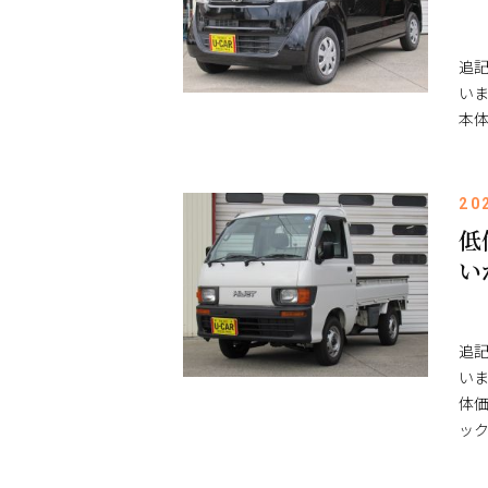
追
いま
本体
20
低
い
追
いま
体価
ッ