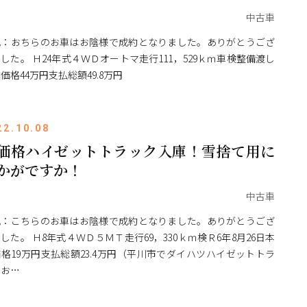
中古車
記：おちらのお車はお陰様で成約となりました。ありがとうござ
した。 Ｈ24年式４ＷＤオートマ走行111，529ｋｍ車検整備渡し
価格44万円支払総額49.8万円
22.10.08
価格ハイゼットトラック入庫！雪捨て用に
かがですか！
中古車
記：こちらのお車はお陰様で成約となりました。ありがとうござ
した。 Ｈ8年式４ＷＤ５ＭＴ走行69，330ｋｍ検Ｒ6年8月26日本
格19万円支払総額23.4万円（平川市でダイハツハイゼットトラ
クお…