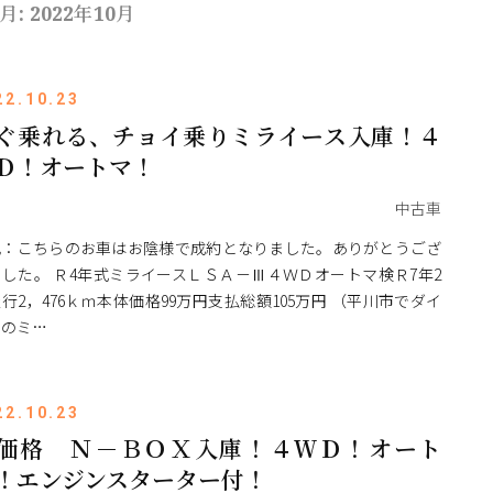
月:
2022年10月
22.10.23
ぐ乗れる、チョイ乗りミライース入庫！４
Ｄ！オートマ！
中古車
記：こちらのお車はお陰様で成約となりました。ありがとうござ
した。 Ｒ4年式ミライースＬＳＡ－Ⅲ４ＷＤオートマ検Ｒ7年2
行2，476ｋｍ本体価格99万円支払総額105万円 （平川市でダイ
ツのミ…
22.10.23
価格 Ｎ－ＢＯＸ入庫！４ＷＤ！オート
！エンジンスターター付！