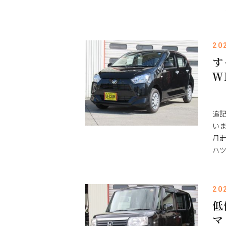
20
す
Ｗ
追
いま
月走
ハ
20
低
マ