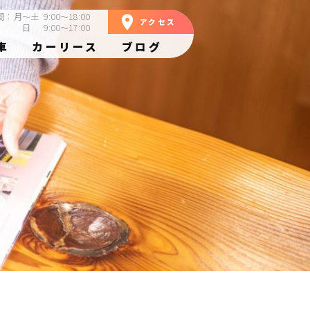
間：
月～土
9:00～18:00
room
アクセス
日
9:00～17:00
車
カーリース
ブログ