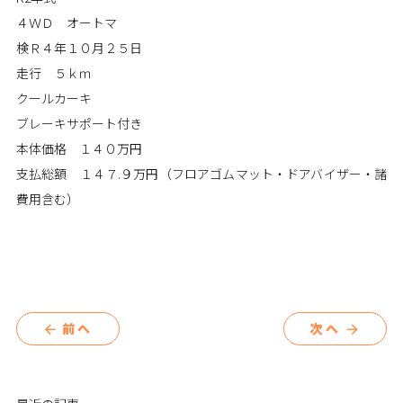
４ＷＤ オートマ
検Ｒ４年１０月２５日
走行 ５ｋｍ
クールカーキ
ブレーキサポート付き
本体価格 １４０万円
支払総額 １４７.９万円（フロアゴムマット・ドアバイザー・諸
費用含む）
前へ
次へ
arrow_back
arrow_forward