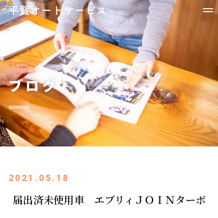
BLOG
ブログ
2021.05.18
届出済未使用車 エブリィＪＯＩＮターボ