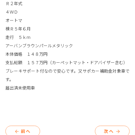
Ｒ２年式
４ＷＤ
オートマ
検Ｒ５年６月
走行 ５ｋｍ
アーバンブラウンパールメタリック
本体価格 １４８万円
支払総額 １５７万円（カーペットマット・ドアバイザー含む）
ブレーキサポート付なので安心です。又サポカー補助金対象車で
す。
届出済未使用車
前へ
次へ
arrow_back
arrow_forward