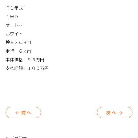
Ｒ１年式
４ＷＤ
オートマ
ホワイト
検Ｒ３年８月
走行 ６ｋｍ
本体価格 ９５万円
支払総額 １００万円
前へ
次へ
arrow_back
arrow_forward