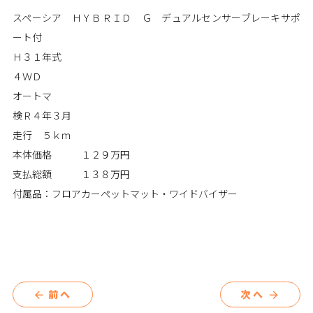
スペーシア ＨＹＢＲＩＤ Ｇ デュアルセンサーブレーキサポ
ート付
Ｈ３１年式
４ＷＤ
オートマ
検Ｒ４年３月
走行 ５ｋｍ
本体価格 １２９万円
支払総額 １３８万円
付属品：フロアカーペットマット・ワイドバイザー
前へ
次へ
arrow_back
arrow_forward