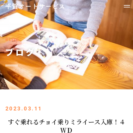
BLOG
ブログ
2023.03.11
すぐ乗れるチョイ乗りミライース入庫！４
ＷＤ