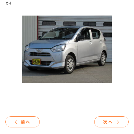
か）
前へ
次へ
arrow_back
arrow_forward