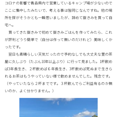
コロナの影響で青森県内で営業しているキャンプ場が少ないので
ここに集中したみたいで、考える事は皆同じなんですね。他の場
所を探がそうかとも一瞬思いましたが、諦めて嶽きみを買って自
宅へ。
買ってきた嶽きみで初めて嶽きみごはんを作ってみたら、これ
が評判どうり簡単で（自分は作って無いのだけれど）美味しくか
ったです。
翌日も素晴らしい天気だったので予約なしでも大丈夫な萱の茶
屋に久しぶり（たぶん10年以上ぶり）に行って見ました。1杯飲め
ば3年長生き、２杯飲めば６年長生き、3杯飲めば死ぬまで生きら
れるお茶はもうやっていない様で飲めませんでした。残念です。
（やっていたなら２杯までです。３杯飲んでらご利益有るのか無
いのか、よく分かりません。）