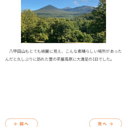
八甲田山もとても綺麗に見え、こんな素晴らしい場所があった
んだと久しぶりに訪れた萱の茶屋高原に大満足の1日でした。
前へ
次へ
arrow_back
arrow_forward